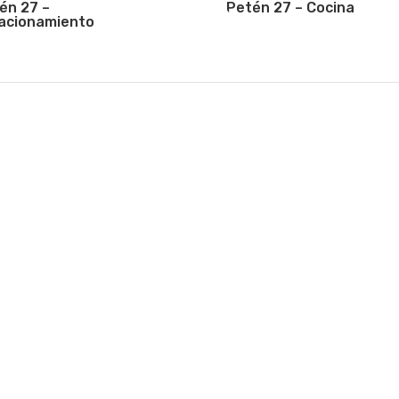
én 27 –
Petén 27 – Cocina
acionamiento
Respondemos todas tus dudas por WhatsApp:

SE ENCUENTRA EN